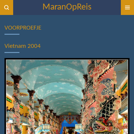
MaranOpReis
Ga
direct
naar
VOORPROEFJE
de
hoofdinhoud
Vietnam 2004