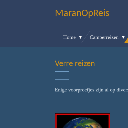
Ga
MaranOpReis
direct
naar
de
Home
Camperreizen
hoofdinhoud
Verre reizen
Enige voorproefjes zijn al op diverse