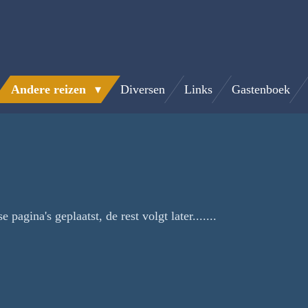
Andere reizen
Diversen
Links
Gastenboek
 pagina's geplaatst, de rest volgt later.......