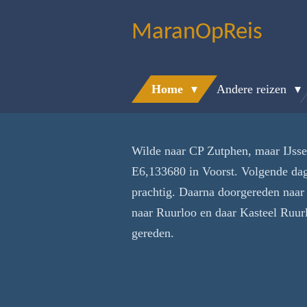
Ga
MaranOpReis
direct
naar
de
Home
Andere reizen
hoofdinhoud
Wilde naar CP Zutphen, maar IJsse
E6,133680 in Voorst. Volgende dag
prachtig. Daarna doorgereden naar
naar Ruurloo en daar Kasteel Ruur
gereden.