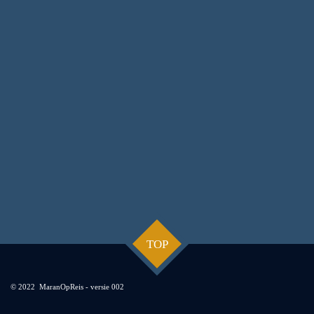
TOP
© 2022 MaranOpReis - versie 002