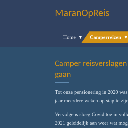
Ga
MaranOpReis
direct
naar
de
Home
Camperreizen
hoofdinhoud
Camper reisverslagen 
gaan
Tot onze pensionering in 2020 was 
jaar meerdere weken op stap te zijn
Vervolgens sloeg Covid toe in voll
2021 geleidelijk aan weer wat mog