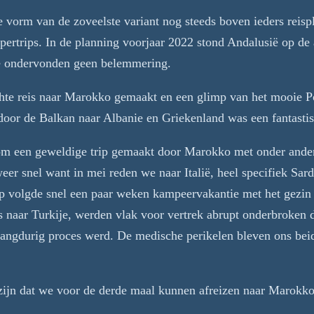
e vorm van de zoveelste variant nog steeds boven ieders reisp
trips. In de planning voorjaar 2022 stond Andalusië op de a
nje ondervonden geen belemmering.
hte reis naar Marokko gemaakt en een glimp van het mooie P
s door de Balkan naar Albanie en Griekenland was een fantastis
m een geweldige trip gemaakt door Marokko met onder ander
er snel want in mei reden we naar Italië, heel specifiek Sard
op volgde snel een paar weken kampeervakantie met het gezin 
s naar Turkije, werden vlak voor vertrek abrupt onderbroken 
langdurig proces werd. De medische perikelen bleven ons be
ijn dat we voor de derde maal kunnen afreizen naar Marokko