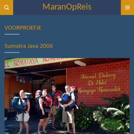
MaranOpReis
Ga
direct
naar
VOORPROEFJE
de
hoofdinhoud
Sumatra Java 2006