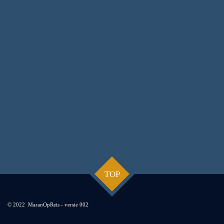
TOP
© 2022 MaranOpReis - versie 002