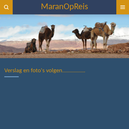
MaranOpReis
Ga
direct
naar
de
hoofdinhoud
Verslag en foto's volgen................