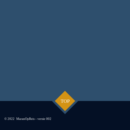
TOP
© 2022 MaranOpReis - versie 002