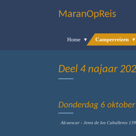
Ga
MaranOpReis
direct
naar
de
Home
Camperreizen
hoofdinhoud
Deel 4 najaar 20
Donderdag 6 oktober -
Alcuescar - Jerez de los Caballeros 13