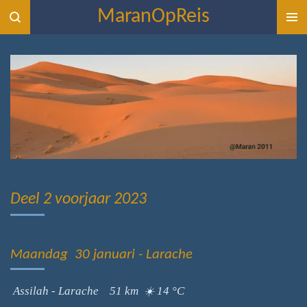
MaranOpReis
Ga
direct
naar
de
hoofdinhoud
Deel 2 voorjaar 2023
Maandag 30 januari - Larache
Assilah - Larache 51 km ☀️ 14 °C