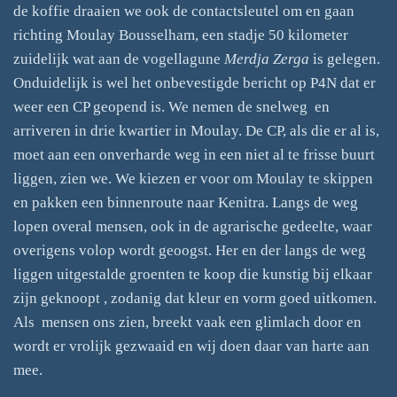
de koffie draaien we ook de contactsleutel om en gaan
richting Moulay Bousselham, een stadje 50 kilometer
zuidelijk wat aan de vogellagune
Merdja Zerga
is gelegen.
Onduidelijk is wel het onbevestigde bericht op P4N dat er
weer een CP geopend is. We nemen de snelweg en
arriveren in drie kwartier in Moulay. De CP, als die er al is,
moet aan een onverharde weg in een niet al te frisse buurt
liggen, zien we. We kiezen er voor om Moulay te skippen
en pakken een binnenroute naar Kenitra. Langs de weg
lopen overal mensen, ook in de agrarische gedeelte, waar
overigens volop wordt geoogst. Her en der langs de weg
liggen uitgestalde groenten te koop die kunstig bij elkaar
zijn geknoopt , zodanig dat kleur en vorm goed uitkomen.
Als mensen ons zien, breekt vaak een glimlach door en
wordt er vrolijk gezwaaid en wij doen daar van harte aan
mee.