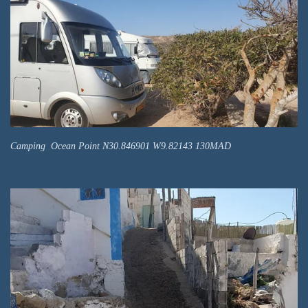
Camping Ocean Point N30.846901 W9.82143 130MAD