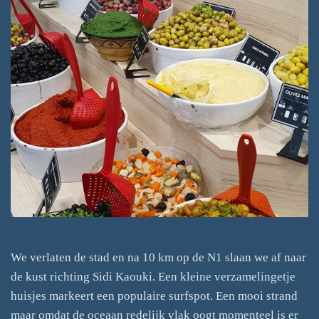
We verlaten de stad en na 10 km op de N1 slaan we af naar
de kust richting Sidi Kaouki. Een kleine verzamelingetje
huisjes markeert een populaire surfspot. Een mooi strand
maar omdat de oceaan redelijk vlak oogt momenteel is er