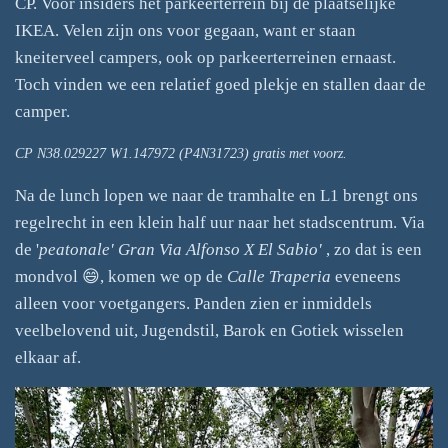
CP. Voor insiders het parkeerterrein bij de plaatselijke
IKEA. Velen zijn ons voor gegaan, want er staan
kneiterveel campers, ook op parkeerterreinen ernaast.
Toch vinden we een relatief goed plekje en stallen daar de
camper.
CP N38.029227 W1.147972 (P4N31723) gratis met voorz.
Na de lunch lopen we naar de tramhalte en L1 brengt ons
regelrecht in een klein half uur naar het stadscentrum. Via
de '
peatonale' Gran Via Alfonso X El Sabio'
, zo dat is een
mondvol 😄, komen we op de
Calle Traperia
eveneens
alleen voor voetgangers. Panden zien er inmiddels
veelbelovend uit, Jugendstil, Barok en Gotiek wisselen
elkaar af.