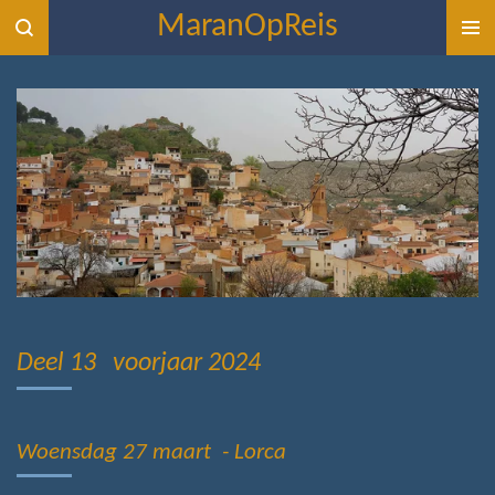
MaranOpReis
Ga
direct
naar
de
hoofdinhoud
Deel 13 voorjaar 2024
Woensdag 27 maart - Lorca