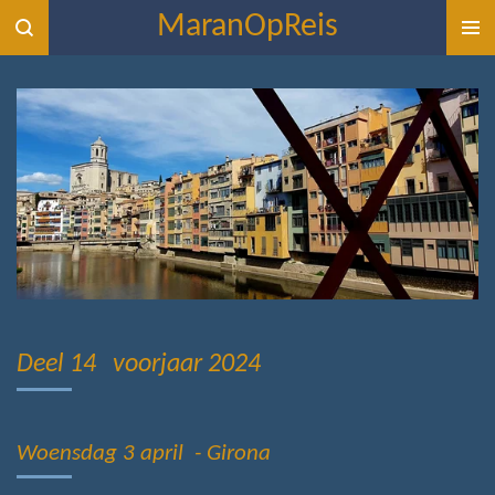
MaranOpReis
Ga
direct
naar
de
hoofdinhoud
Deel 14 voorjaar 2024
Woensdag 3 april - Girona