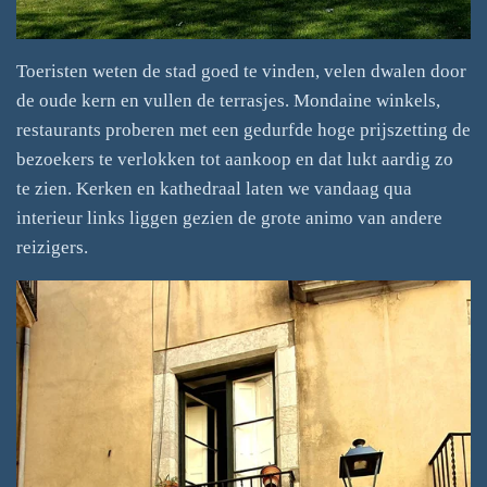
Toeristen weten de stad goed te vinden, velen dwalen door
de oude kern en vullen de terrasjes. Mondaine winkels,
restaurants proberen met een gedurfde hoge prijszetting de
bezoekers te verlokken tot aankoop en dat lukt aardig zo
te zien. Kerken en kathedraal laten we vandaag qua
interieur links liggen gezien de grote animo van andere
reizigers.