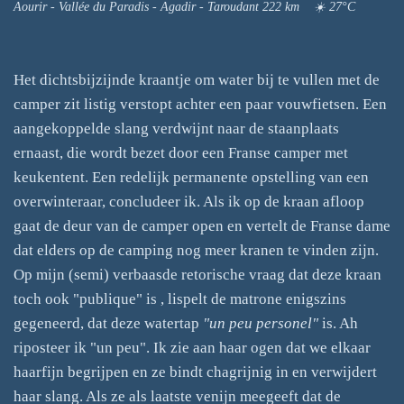
Aourir - Vallée du Paradis - Agadir - Taroudant 222 km ☀️ 27°C
Het dichtsbijzijnde kraantje om water bij te vullen met de
camper zit listig verstopt achter een paar vouwfietsen. Een
aangekoppelde slang verdwijnt naar de staanplaats
ernaast, die wordt bezet door een Franse camper met
keukentent. Een redelijk permanente opstelling van een
overwinteraar, concludeer ik. Als ik op de kraan afloop
gaat de deur van de camper open en vertelt de Franse dame
dat elders op de camping nog meer kranen te vinden zijn.
Op mijn (semi) verbaasde retorische vraag dat deze kraan
toch ook "publique" is , lispelt de matrone enigszins
gegeneerd, dat deze watertap
"un peu personel"
is. Ah
riposteer ik "un peu". Ik zie aan haar ogen dat we elkaar
haarfijn begrijpen en ze bindt chagrijnig in en verwijdert
haar slang. Als ze als laatste venijn meegeeft dat de