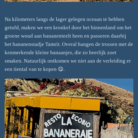
Na kilometers langs de lager gelegen oceaan te hebben
getufd, maken we een kronkel door het binnenland om het
groene woud aan bananenteelt heen en passeren daarbij
het bananenstadje Tamrit. Overal hangen de trossen met de
kenmerkende kleine banaanjes, die zo heerlijk zoet
smaken. Natuurlijk ontkomen we niet aan de verleiding er
een tiental van te kopen 😋.