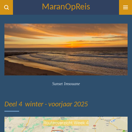
MaranOpReis
Ga
direct
naar
de
hoofdinhoud
Sunset Imsouane
Deel 4 winter - voorjaar 2025