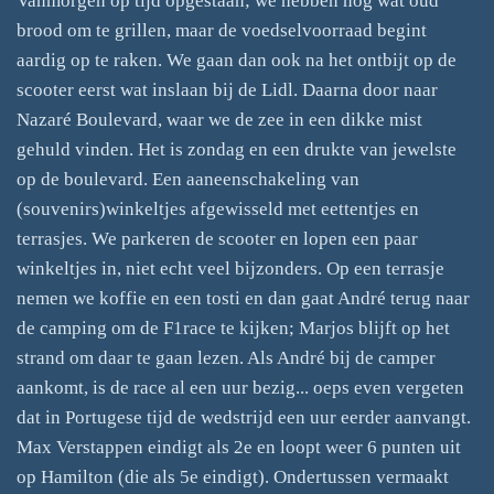
Vanmorgen op tijd opgestaan; we hebben nog wat oud
brood om te grillen, maar de voedselvoorraad begint
aardig op te raken. We gaan dan ook na het ontbijt op de
scooter eerst wat inslaan bij de Lidl. Daarna door naar
Nazaré Boulevard, waar we de zee in een dikke mist
gehuld vinden. Het is zondag en een drukte van jewelste
op de boulevard. Een aaneenschakeling van
(souvenirs)winkeltjes afgewisseld met eettentjes en
terrasjes. We parkeren de scooter en lopen een paar
winkeltjes in, niet echt veel bijzonders. Op een terrasje
nemen we koffie en een tosti en dan gaat André terug naar
de camping om de F1race te kijken; Marjos blijft op het
strand om daar te gaan lezen. Als André bij de camper
aankomt, is de race al een uur bezig... oeps even vergeten
dat in Portugese tijd de wedstrijd een uur eerder aanvangt.
Max Verstappen eindigt als 2e en loopt weer 6 punten uit
op Hamilton (die als 5e eindigt). Ondertussen vermaakt