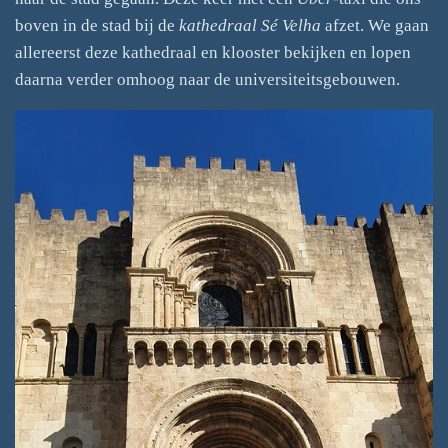
boven in de stad bij de
kathedraal Sé Velha
afzet. We gaan
allereerst deze kathedraal en klooster bekijken en lopen
daarna verder omhoog naar de universiteitsgebouwen.