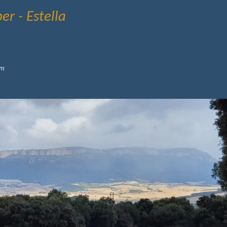
r - Estella
km