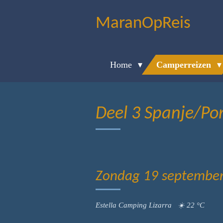
Ga
MaranOpReis
direct
naar
de
Home
Camperreizen
hoofdinhoud
Deel 3 Spanje/Po
Zondag 19 september 
Estella Camping Lizarra ☀️ 22 °C