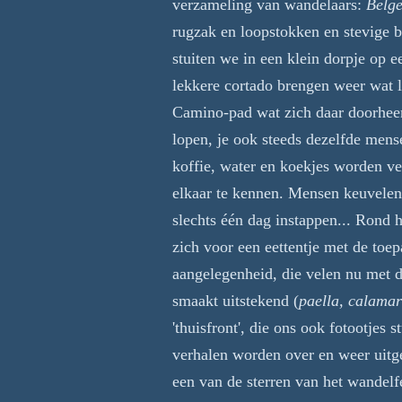
verzameling van wandelaars:
Belg
rugzak en loopstokken en stevige 
stuiten we in een klein dorpje op e
lekkere cortado brengen weer wat l
Camino-pad wat zich daar doorheen s
lopen, je ook steeds dezelfde mens
koffie, water en koekjes worden ve
elkaar te kennen. Mensen keuvelen
slechts één dag instappen... Rond 
zich voor een eettentje met de toe
aangelegenheid, die velen nu met d
smaakt uitstekend (
paella, calamari
'thuisfront', die ons ook fotootjes
verhalen worden over en weer uitg
een van de sterren van het wandelf