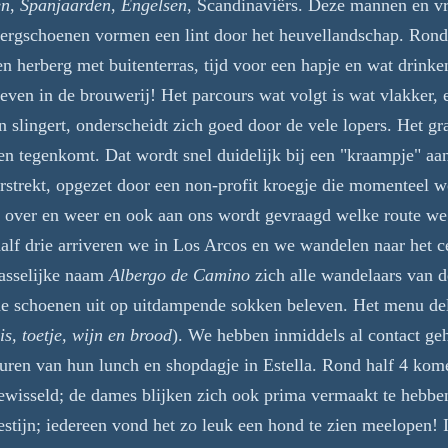
en
,
Spanjaarden
,
Engelsen
, Scandinaviërs. Deze mannen en v
bergschoenen vormen een lint door het heuvellandschap. Ron
en herberg met buitenterras, tijd voor een hapje en wat drinken
even in de brouwerij! Het parcours wat volgt is wat vlakker, 
lingert, onderscheidt zich goed door de vele lopers. Het grapp
en tegenkomt. Dat wordt snel duidelijk bij een "kraampje" aan
rstrekt, opgezet door een non-profit kroegje die momenteel w
 over en weer en ook aan ons wordt gevraagd welke route we
half drie arriveren we in Los Arcos en we wandelen naar het c
passelijke naam
Albergo de Camino
zich alle wandelaars van d
e schoenen uit op uitdampende sokken beleven. Het menu del 
s, toetje, wijn en brood
). We hebben inmiddels al contact ge
 sturen van hun lunch en shopdagje in Estella. Rond half 4 ko
ewisseld; de dames blijken zich ook prima vermaakt te hebbe
estijn; iedereen vond het zo leuk een hond te zien meelopen!