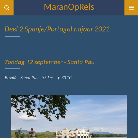
MaranOpReis
Ga
direct
naar
Deel 2 Spanje/Portugal najaar 2021
de
hoofdinhoud
Zondag 12 september - Santa Pau
Besalú - Santa Pau 35 km ☀️ 30 °C