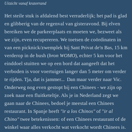
Uitzicht vanaf kraterrand
Het steile stuk is afdalend best verraderlijk; het pad is glad
en glibberig van de regenval van gisteravond. Bij elven
bereiken we de parkeerplaats en moeten we, bezweet als
we zijn, even recupereren. We toetsen de coördinaten in
van een picknick/zwemplek bij Sant Privat de'n Bas, 15 km
verderop in de bush (
bron WOMO
), echter 5 km voor het
einddoel stuitten we op een bord dat aangeeft dat het
verboden is voor voertuigen langer dan 5 meter om verder
te rijden. Tja, dat is jammer... Dan maar verder naar Vic.
Onderweg nog even gestopt bij een Chinees - we zijn op
zoek naar een fluitketeltje. Als je in Nederland zegt we
gaan naar de Chinees, bedoel je meestal een Chinees
restaurant. In Spanje heeft
"ir a los Chinos"
of "
ir al
Chino"
twee betekenissen: of een Chinees restaurant of de
winkel waar alles verkocht wat verkocht wordt Chinees is.