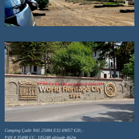
Camping Çadir N41.25084 E32.69057 €20,-
P4N # 35498 CC: 105248 altitude 462m