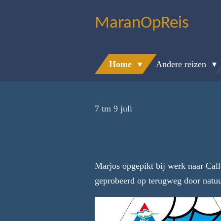
Ga
MaranOpReis
direct
naar
de
Home
Andere reizen
hoofdinhoud
7 tm 9 juli
Marjos opgepikt bij werk naar Cal
geprobeerd op terugweg door natuu