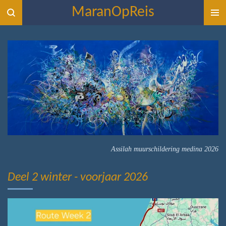
MaranOpReis
Ga
direct
naar
de
hoofdinhoud
Assilah muurschildering medina 2026
Deel 2 winter - voorjaar 2026