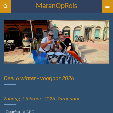
MaranOpReis
Ga
direct
naar
de
hoofdinhoud
Deel 6 winter - voorjaar 2026
Zondag 1 februari 2026 Taroudant
Taroudant ☀️ 24°C