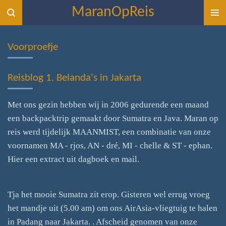
MaranOpReis
Ga
direct
naar
Voorproefje
de
hoofdinhoud
Reisblog 1. Belanda's in Jakarta
Met ons gezin hebben wij in 2006 gedurende een maand
een backpacktrip gemaakt door Sumatra en Java. Maran op
reis werd tijdelijk MAANMIST, een combinatie van onze
voornamen MA - rjos, AN - dré, MI - chelle & ST - ephan.
Hier een extract uit dagboek en mail.
Tja het mooie Sumatra zit erop. Gisteren wel errug vroeg
het mandje uit (5.00 am) om ons AirAsia-vliegtuig te halen
in Padang naar Jakarta. . Afscheid genomen van onze