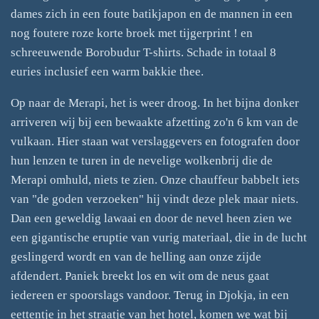
dames zich in een foute batikjapon en de mannen in een
nog foutere roze korte broek met tijgerprint ! en
schreeuwende Borobudur T-shirts. Schade in totaal 8
euries inclusief een warm bakkie thee.
Op naar de Merapi, het is weer droog. In het bijna donker
arriveren wij bij een bewaakte afzetting zo'n 6 km van de
vulkaan. Hier staan wat verslaggevers en fotografen door
hun lenzen te turen in de nevelige wolkenbrij die de
Merapi omhuld, niets te zien. Onze chauffeur babbelt iets
van "de goden verzoeken" hij vindt deze plek maar niets.
Dan een geweldig lawaai en door de nevel heen zien we
een gigantische eruptie van vurig materiaal, die in de lucht
geslingerd wordt en van de helling aan onze zijde
afdendert. Paniek breekt los en wit om de neus gaat
iedereen er spoorslags vandoor. Terug in Djokja, in een
eettentje in het straatje van het hotel, komen we wat bij