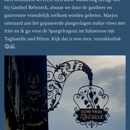
bij Gasthof Rebstock, alwaar we door de gastheer en
gastvrouw vriendelijk welkom worden geheten. Marjos
uiteraard aan het gepaneerde platgeslagen stukje vlees met
friet en ik ga voor de Spargelragout im Sahnesose mit
Tagliatelle und Pilzen. Kijk dat is nou eten, vurrukkulluk
😋🤗.