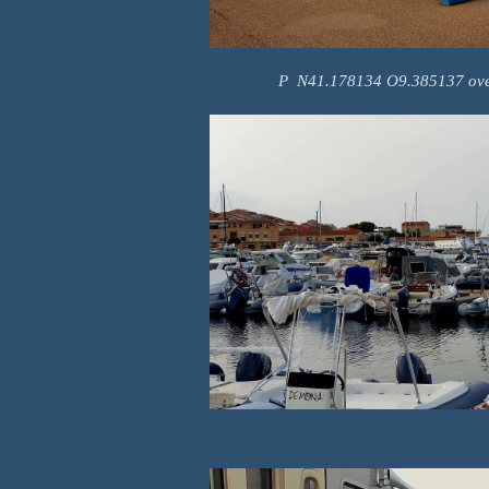
P N41.178134 O9.385137 overd