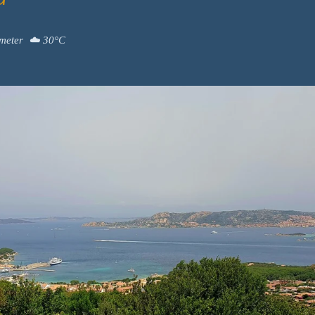
u
ometer ☁️ 30°C