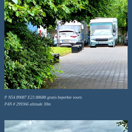
P N54.89087 E23.88688 gratis beperkte voorz.
P4N # 299366 altitude 30m