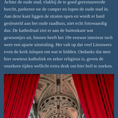
Achter de oude stad, vlakbij de te goed gerestaureerde
burcht, parkeren we de camper en lopen de oude stad in.
Aan deze kant liggen de straten open en wordt er hard
gesleuteld aan het oude raadhuis, niet echt fotowaardig
dus. De kathedraal ziet er aan de buitenkant wat
gewoontjes uit, binnen heeft het 19e eeuwse interieur toch
weer een aparte uitstraling. Het valt op dat veel Litouwers
even de kerk inlopen om wat te bidden. Ondanks dat men
hier sowieso katholiek en zeker religieus is, geven de
onzekere tijden wellicht extra druk om hier heil te zoeken.