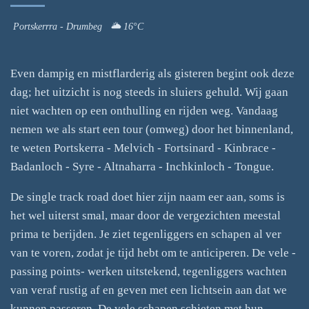
Portskerrra - Drumbeg 🌥 16°C
Even dampig en mistflarderig als gisteren begint ook deze
dag; het uitzicht is nog steeds in sluiers gehuld. Wij gaan
niet wachten op een onthulling en rijden weg. Vandaag
nemen we als start een tour (omweg) door het binnenland,
te weten Portskerra - Melvich - Fortsinard - Kinbrace -
Badanloch - Syre - Altnaharra - Inchkinloch - Tongue.
De single track road doet hier zijn naam eer aan, soms is
het wel uiterst smal, maar door de vergezichten meestal
prima te berijden. Je ziet tegenliggers en schapen al ver
van te voren, zodat je tijd hebt om te anticiperen. De vele -
passing points- werken uitstekend, tegenliggers wachten
van veraf rustig af en geven met een lichtsein aan dat we
kunnen passeren. De vele schapen schieten met hun