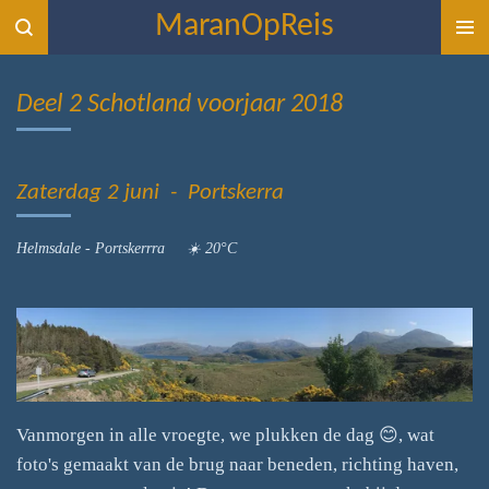
MaranOpReis
Ga
direct
naar
Deel 2 Schotland voorjaar 2018
de
hoofdinhoud
Zaterdag 2 juni - Portskerra
Helmsdale - Portskerrra ☀️ 20°C
Vanmorgen in alle vroegte, we plukken de dag 😊, wat
foto's gemaakt van de brug naar beneden, richting haven,