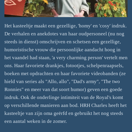
Het kasteeltje maakt een gezellige, 'homy' en 'cosy' indruk.
De verhalen en anekdotes van haar oudpersoneel (nu nog
steeds in dienst) omschrijven en schetsen een gezellige,
humoristische vrouw die persoonlijke aandacht hoog in
het vaandel had staan, 'a very charming person' vertelt men
ons. Haar favoriete drankjes, fotootjes, schelpenraapsels,
boeken met opdrachten en haar favoriete videobanden (ze
hield van series als "Allo, allo", "Dad's army", "The two
Ronnies" en meer van dat soort humor) geven een goede
indruk. Ook de onderlinge intimiteit van de Royal's komt
op verschillende manieren aan bod. HRH Charles heeft het
kasteeltje van zijn oma geërfd en gebruikt het nog steeds
een aantal weken in de zomer.