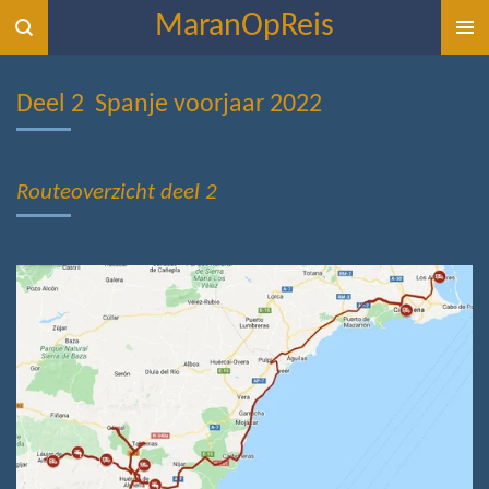
MaranOpReis
Ga
direct
naar
Deel 2 Spanje voorjaar 2022
de
hoofdinhoud
Routeoverzicht deel 2