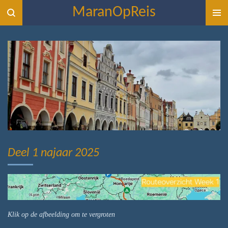
MaranOpReis
Ga
direct
naar
de
hoofdinhoud
Deel 1 najaar 2025
Klik op de afbeelding om te vergroten