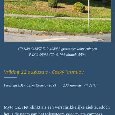
CP N49.643857 E12.404938 gratis met voorzieningen
P4N # 99038 CC: 91986 altitude 550m
Vrijdag 22 augustus - Ceský Krumlov
Pleystein (D) - Ceský Krumlov (CZ) 230 kilometer ⛅️ 22°C
Myto CZ. Het klinkt als een verschrikkelijke ziekte, edoch
het is de naam van het tolsysteem voor zware campers