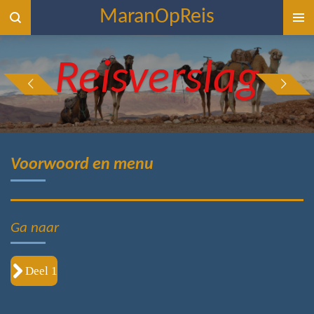
MaranOpReis
Ga
direct
naar
Reisverslag
de
hoofdinhoud
Voorwoord en menu
Ga naar
Deel 1